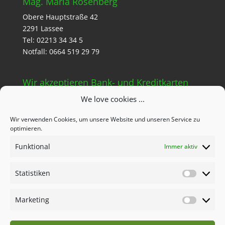
Mag. Maria Rosenberg
Obere Hauptstraße 42
2291 Lassee
Tel: 02213 34 34 5
Notfall: 0664 519 29 79
Wir akzeptieren Bank- und Kreditkarten
We love cookies ...
Wir verwenden Cookies, um unsere Website und unseren Service zu
optimieren.
Funktional
Immer aktiv
Quicklinks
Impressum
Statistiken
Statisti
Cookie Einstellungen
Marketing
Marketi